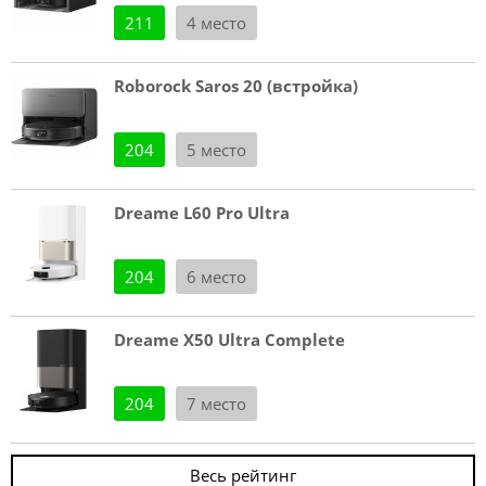
211
4 место
Roborock Saros 20 (встройка)
204
5 место
Dreame L60 Pro Ultra
204
6 место
Dreame X50 Ultra Complete
204
7 место
Весь рейтинг