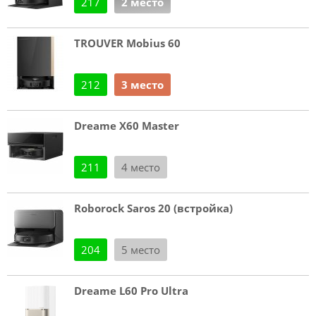
217
2 место
TROUVER Mobius 60
212
3 место
Dreame X60 Master
211
4 место
Roborock Saros 20 (встройка)
204
5 место
Dreame L60 Pro Ultra