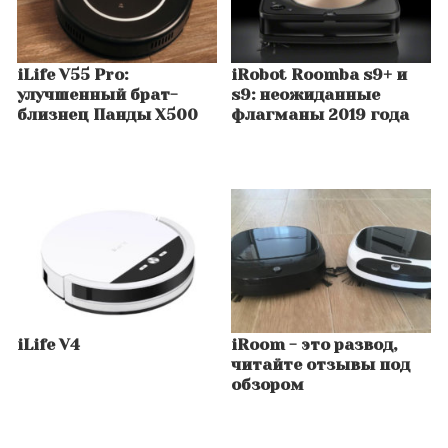
iLife V55 Pro:
iRobot Roomba s9+ и
улучшенный брат-
s9: неожиданные
близнец Панды X500
флагманы 2019 года
iLife V4
iRoom - это развод,
читайте отзывы под
обзором