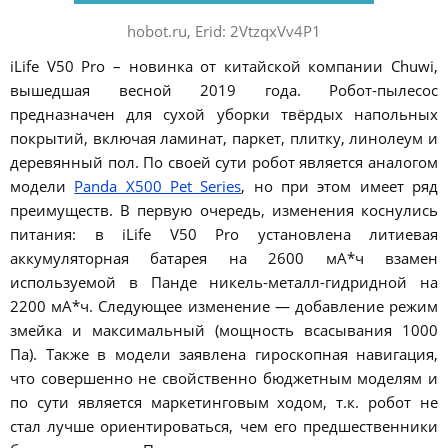
hobot.ru, Erid: 2VtzqxVv4P1
iLife V50 Pro – новинка от китайской компании Chuwi,
вышедшая весной 2019 года. Робот-пылесос
предназначен для сухой уборки твёрдых напольных
покрытий, включая ламинат, паркет, плитку, линолеум и
деревянный пол. По своей сути робот является аналогом
модели
Panda X500 Pet Series
, но при этом имеет ряд
преимуществ. В первую очередь, изменения коснулись
питания: в iLife V50 Pro установлена литиевая
аккумуляторная батарея на 2600 мА*ч взамен
используемой в Панде никель-металл-гидридной на
2200 мА*ч. Следующее изменение — добавление режим
змейка и максимальный (мощность всасывания 1000
Па). Также в модели заявлена гироскопная навигация,
что совершенно не свойственно бюджетным моделям и
по сути является маркетинговым ходом, т.к. робот не
стал лучше ориентироваться, чем его предшественники