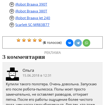
iRobot Braava 390T
iRobot Braava 380T
iRobot Braava Jet 240
Scarlett SC-MR83B77
(
6
голосов)
РЕКЛАМА
3 комментария
Ольга
15.06.2018 в 12:31
Купили такого полотера. Очень довольна. Запускаю
его после робота-пылесоса. Полы моет просто
замечательно, не оставляет разводов, оттирает
пятна. После его работы ощущение более чистого
пола, чем когда сама убираешься. Для тех, кто тоже