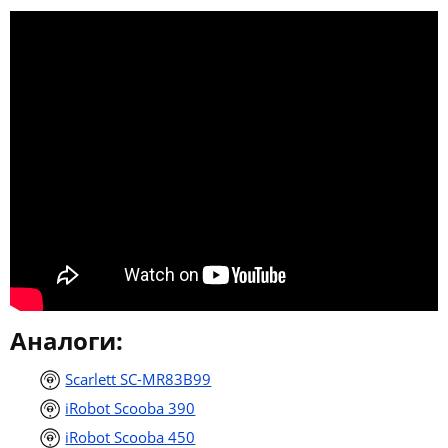
Аналоги:
Scarlett SC-MR83B99
iRobot Scooba 390
iRobot Scooba 450