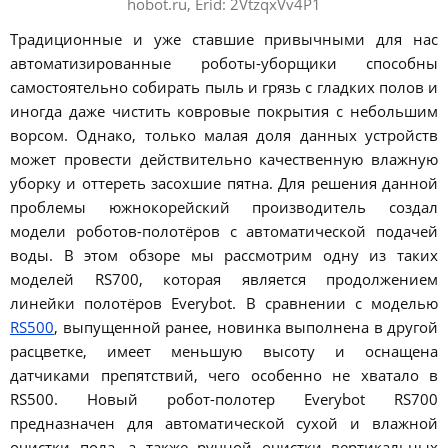
hobot.ru, Erid: 2VtzqxVv4P1
Традиционные и уже ставшие привычными для нас
автоматизированные роботы-уборщики способны
самостоятельно собирать пыль и грязь с гладких полов и
иногда даже чистить ковровые покрытия с небольшим
ворсом. Однако, только малая доля данных устройств
может провести действительно качественную влажную
уборку и оттереть засохшие пятна. Для решения данной
проблемы южнокорейский производитель создал
модели роботов-полотёров с автоматической подачей
воды. В этом обзоре мы рассмотрим одну из таких
моделей RS700, которая является продолжением
линейки полотёров Everybot. В сравнении с моделью
RS500
, выпущенной ранее, новинка выполнена в другой
расцветке, имеет меньшую высоту и оснащена
датчиками препятствий, чего особенно не хватало в
RS500. Новый робот-полотер Everybot RS700
предназначен для автоматической сухой и влажной
очистки пола, а также ручной очистки вертикальных