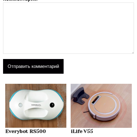
Everybot RS500
iLife V55