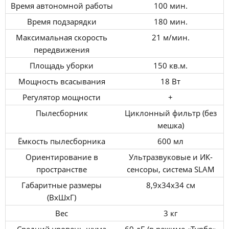
Время автономной работы
100 мин.
Время подзарядки
180 мин.
Максимальная скорость
21 м/мин.
передвижения
Площадь уборки
150 кв.м.
Мощность всасывания
18 Вт
Регулятор мощности
+
Пылесборник
Циклонный фильтр (без
мешка)
Ёмкость пылесборника
600 мл
Ориентирование в
Ультразвуковые и ИК-
пространстве
сенсоры, система SLAM
Габаритные размеры
8,9х34х34 см
(ВхШхГ)
Вес
3 кг
Средний уровень шума
60 дБ (в режиме «Турбо»