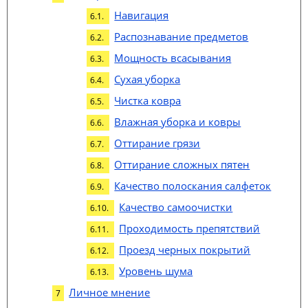
Навигация
Распознавание предметов
Мощность всасывания
Сухая уборка
Чистка ковра
Влажная уборка и ковры
Оттирание грязи
Оттирание сложных пятен
Качество полоскания салфеток
Качество самоочистки
Проходимость препятствий
Проезд черных покрытий
Уровень шума
Личное мнение