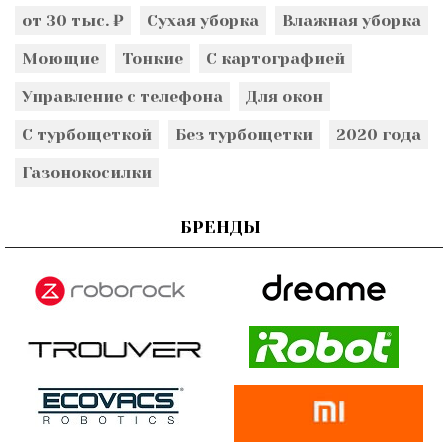
от 30 тыс. ₽
Сухая уборка
Влажная уборка
Моющие
Тонкие
С картографией
Управление с телефона
Для окон
С турбощеткой
Без турбощетки
2020 года
Газонокосилки
БРЕНДЫ