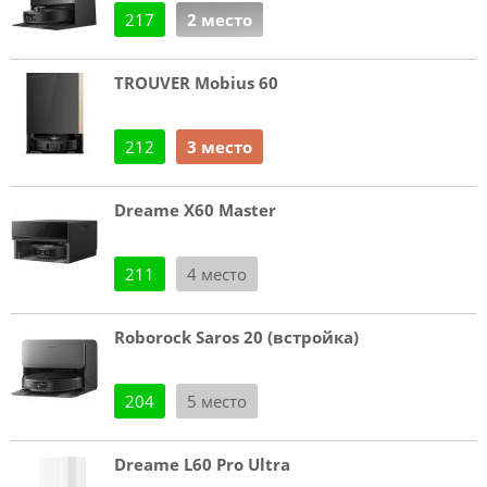
217
2 место
TROUVER Mobius 60
212
3 место
Dreame X60 Master
211
4 место
Roborock Saros 20 (встройка)
204
5 место
Dreame L60 Pro Ultra