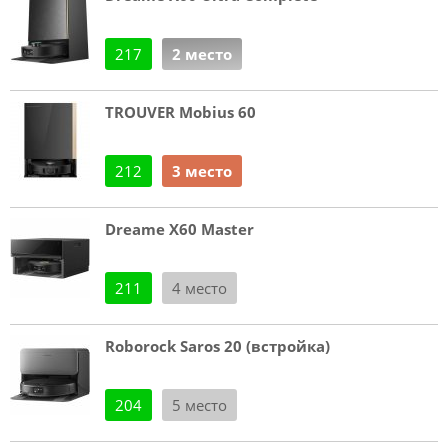
217
2 место
TROUVER Mobius 60
212
3 место
Dreame X60 Master
211
4 место
Roborock Saros 20 (встройка)
204
5 место