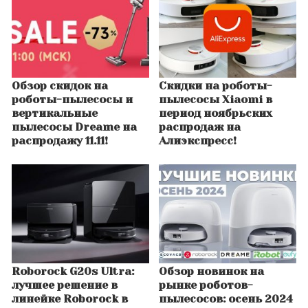
Обзор скидок на
Скидки на роботы-
роботы-пылесосы и
пылесосы Xiaomi в
вертикальные
период ноябрьских
пылесосы Dreame на
распродаж на
распродажу 11.11!
Алиэкспресс!
Roborock G20s Ultra:
Обзор новинок на
лучшее решение в
рынке роботов-
линейке Roborock в
пылесосов: осень 2024