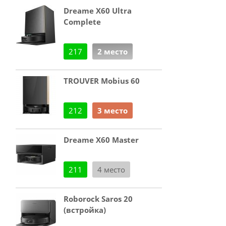
Dreame X60 Ultra
Complete
217
2 место
TROUVER Mobius 60
212
3 место
Dreame X60 Master
211
4 место
Roborock Saros 20
(встройка)