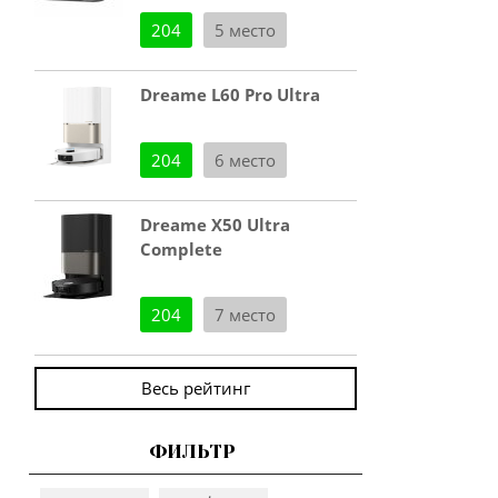
204
5 место
Dreame L60 Pro Ultra
204
6 место
Dreame X50 Ultra
Complete
204
7 место
Весь рейтинг
ФИЛЬТР