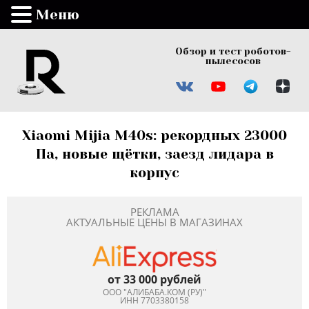
Меню
Обзор и тест роботов-
пылесосов
Xiaomi Mijia M40s: рекордных 23000
Па, новые щётки, заезд лидара в
корпус
РЕКЛАМА
АКТУАЛЬНЫЕ ЦЕНЫ В МАГАЗИНАХ
от 33 000 рублей
ООО "АЛИБАБА.КОМ (РУ)"
ИНН 7703380158