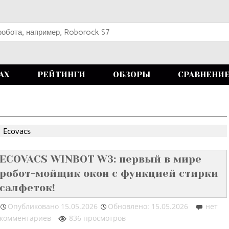
АХ
РЕЙТИНГИ
ОБЗОРЫ
СРАВНЕНИ
Ecovacs
ECOVACS WINBOT W3: первый в мире
робот-мойщик окон с функцией стирки
салфеток!
Опубликовано
15.05.2026
Обновлено: 15.05.2026
нет
комментариев
836 просмотров