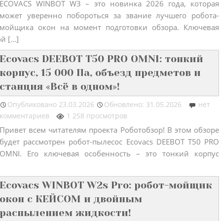
ECOVACS WINBOT W3 – это новинка 2026 года, которая
может уверенно побороться за звание лучшего робота-
мойщика окон на момент подготовки обзора. Ключевая
[...]
Ecovacs DEEBOT T50 PRO OMNI: тонкий
корпус, 15 000 Па, объезд предметов и
станция «Всё в одном»!
Опубликовано
23.03.2026
Обновлено: 31.05.2026
нет
комментариев
1 258 просмотров
Привет всем читателям проекта Роботобзор! В этом обзоре
будет рассмотрен робот-пылесос Ecovacs DEEBOT T50 PRO
OMNI. Его ключевая особенность – это тонкий корпус
Ecovacs WINBOT W2s Pro: робот-мойщик
окон с КЕЙСОМ и двойным
распылением жидкости!