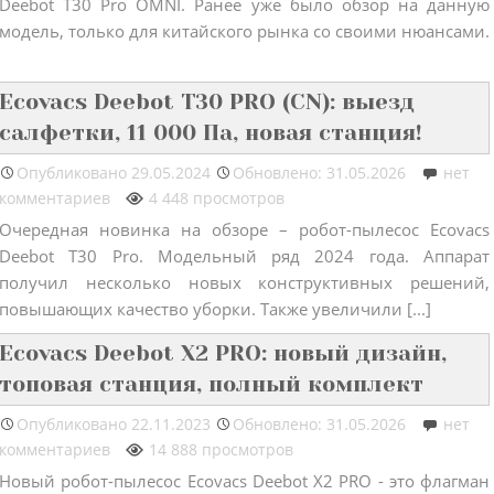
Deebot T30 Pro OMNI. Ранее уже было обзор на данную
модель, только для китайского рынка со своими нюансами.
Ecovacs Deebot T30 PRO (CN): выезд
салфетки, 11 000 Па, новая станция!
Опубликовано
29.05.2024
Обновлено: 31.05.2026
нет
комментариев
4 448 просмотров
Очередная новинка на обзоре – робот-пылесос Ecovacs
Deebot T30 Pro. Модельный ряд 2024 года. Аппарат
получил несколько новых конструктивных решений,
повышающих качество уборки. Также увеличили [...]
Ecovacs Deebot X2 PRO: новый дизайн,
топовая станция, полный комплект
Опубликовано
22.11.2023
Обновлено: 31.05.2026
нет
комментариев
14 888 просмотров
Новый робот-пылесос Ecovacs Deebot X2 PRO - это флагман