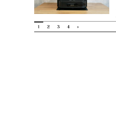
1
2
3
4
»