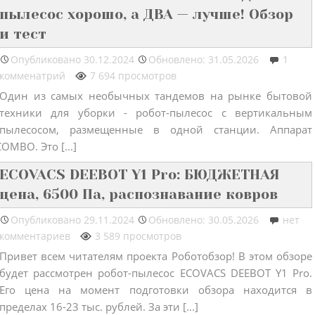
пылесос хорошо, а ДВА — лучше! Обзор
и тест
Опубликовано
30.12.2024
Обновлено: 31.05.2026
1
комменатрий
7 694 просмотров
Один из самых необычных тандемов на рынке бытовой
техники для уборки - робот-пылесос с вертикальным
пылесосом, размещенные в одной станции. Аппарат
MBO. Это [...]
ECOVACS DEEBOT Y1 Pro: БЮДЖЕТНАЯ
цена, 6500 Па, распознавание ковров
Опубликовано
29.11.2024
Обновлено: 30.05.2026
нет
комментариев
3 589 просмотров
Привет всем читателям проекта Роботобзор! В этом обзоре
будет рассмотрен робот-пылесос ECOVACS DEEBOT Y1 Pro.
Его цена на момент подготовки обзора находится в
пределах 16-23 тыс. рублей. За эти [...]