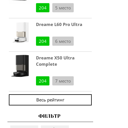
204
5 место
Dreame L60 Pro Ultra
204
6 место
Dreame X50 Ultra
Complete
204
7 место
Весь рейтинг
ФИЛЬТР