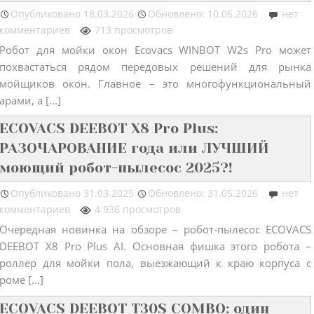
Опубликовано
18.03.2026
Обновлено: 10.06.2026
нет
комментариев
713 просмотров
Робот для мойки окон Ecovacs WINBOT W2s Pro может
похвастаться рядом передовых решений для рынка
мойщиков окон. Главное – это многофункциональный
ами, а [...]
ECOVACS DEEBOT X8 Pro Plus:
РАЗОЧАРОВАНИЕ года или ЛУЧШИЙ
моющий робот-пылесос 2025?!
Опубликовано
31.03.2025
Обновлено: 31.05.2026
нет
комментариев
4 936 просмотров
Очередная новинка на обзоре – робот-пылесос ECOVACS
DEEBOT X8 Pro Plus AI. Основная фишка этого робота –
роллер для мойки пола, выезжающий к краю корпуса с
оме [...]
ECOVACS DEEBOT T30S COMBO: один