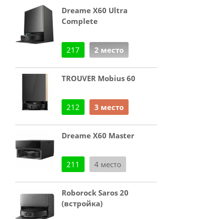
Dreame X60 Ultra
Complete
217
2 место
TROUVER Mobius 60
212
3 место
Dreame X60 Master
211
4 место
Roborock Saros 20
(встройка)