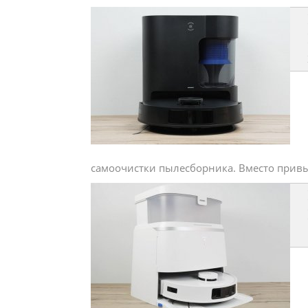
самоочистки пылесборника. Вместо привыч