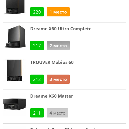
220
1 место
Dreame X60 Ultra Complete
217
2 место
TROUVER Mobius 60
212
3 место
Dreame X60 Master
211
4 место